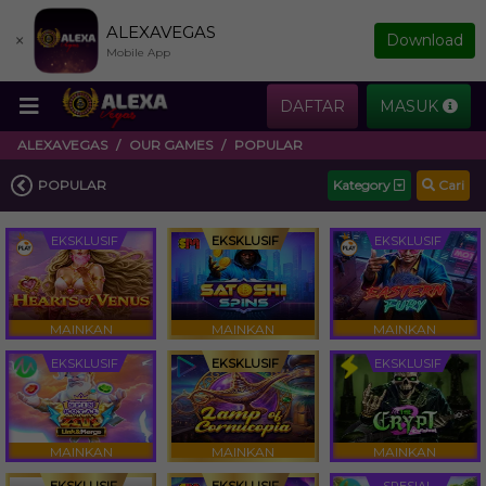
ALEXAVEGAS
×
Download
Mobile App
DAFTAR
MASUK
ALEXAVEGAS
OUR GAMES
POPULAR
POPULAR
Kategory
Cari
EKSKLUSIF
EKSKLUSIF
EKSKLUSIF
MAINKAN
MAINKAN
MAINKAN
EKSKLUSIF
EKSKLUSIF
EKSKLUSIF
MAINKAN
MAINKAN
MAINKAN