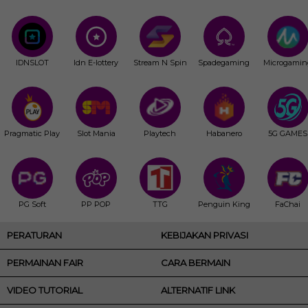
IDNSLOT
Idn E-lottery
Stream N Spin
Spadegaming
Microgamin
Pragmatic Play
Slot Mania
Playtech
Habanero
5G GAMES
PG Soft
PP POP
TTG
Penguin King
FaChai
PERATURAN
KEBIJAKAN PRIVASI
PERMAINAN FAIR
CARA BERMAIN
VIDEO TUTORIAL
ALTERNATIF LINK