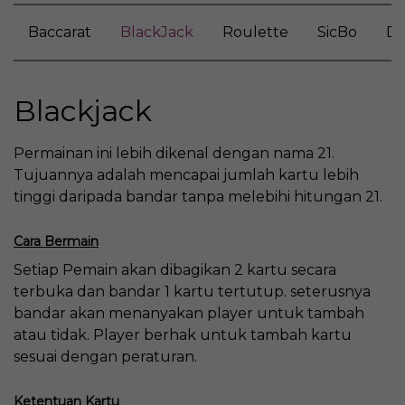
Baccarat
BlackJack
Roulette
SicBo
Dr
Blackjack
Permainan ini lebih dikenal dengan nama 21.
Tujuannya adalah mencapai jumlah kartu lebih
tinggi daripada bandar tanpa melebihi hitungan 21.
Cara Bermain
Setiap Pemain akan dibagikan 2 kartu secara
terbuka dan bandar 1 kartu tertutup. seterusnya
bandar akan menanyakan player untuk tambah
atau tidak. Player berhak untuk tambah kartu
sesuai dengan peraturan.
Ketentuan Kartu