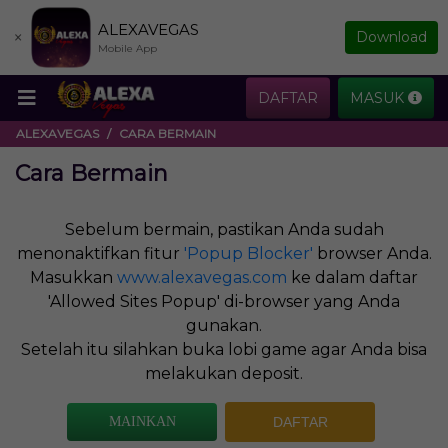
ALEXAVEGAS
×
Download
Mobile App
DAFTAR
MASUK
ALEXAVEGAS
CARA BERMAIN
Cara Bermain
Sebelum bermain, pastikan Anda sudah
menonaktifkan fitur
'Popup Blocker'
browser Anda.
Masukkan
www.alexavegas.com
ke dalam daftar
'Allowed Sites Popup' di-browser yang Anda
gunakan.
Setelah itu silahkan buka lobi game agar Anda bisa
melakukan deposit.
MAINKAN
DAFTAR